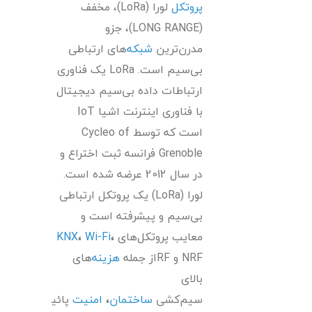
پروتکل
‌ لورا (LoRa)، مخفف
(LONG RANGE)، جزو
مدرن‌ترین
شبکه
‌های ارتباطی
بی‌سیم است. LoRa یک فناوری
ارتباطات داده بی‌سیم دیجیتال
با فناوری اینترنت اشیا IoT
است که توسط Cycleo of
Grenoble فرانسه ثبت اختراع و
در سال 2012 عرضه شده است.
لورا (LoRa) یک پروتکل ارتباطی
بی‌سیم و پیشرفته است و
معایب پروتکل‌های
،
Wi-Fi
،
KNX
NRF و RFاز جمله
هزینه
‌های
بالای
سیم‌کشی
ساختمان
،
امنیت
پائین،