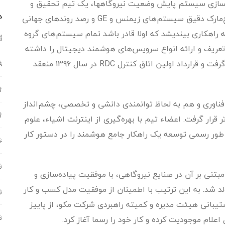
 راستای بومی­سازی سیستم پایش وضعیت نیروگاه­ها، یک تیم تحقیق و
د
توسعه متشکل از متخصصین این حوزه با تمرکز بر بنچ‌مارک دقیق سیستم‌های زیمنس و GE و رصد روند‌های جهانی
ه راهکاری بیندیشد که اولا قادر باشد تمام سیستم‌های گروه
d
ت تعریف و ارائه انواع سرویس‌های هوشمند دیجیتال را داشته
باشد. بنابراین مفهوم اولیه برند MAPNA MIND شکل گرفت و قرارداد اولین اتاق کنترل RDC در سال 1396 منعقد
A
ا
ظ فناوری و هم به لحاظ توانمندی دانشی و تخصصی، چشم‌انداز
ا
ر قرار گرفت. اعضاء تیم با بهره‌گیری از اینترنت اشیاء، علوم
 تمرکز بر ایجاد هوش مصنوعی، از سال 1397 به طور رسمی توسعه یک راهکار جامع هوشمند را در دستور کار
خ
س
بتنی بر آن در صنایع نیروگاهی، با موفقیت پیاده‌سازی و
ی قرار گرفت و MAPNA MIND رسما متولد شد. به این ترتیب با اطمینان از موفقیت مدل کسب و کار
ش
MAPNA M، با موافقت و پشتیبانی هیئت مدیره و کمیته راهبردی شرکت مکو، از پاییز
م