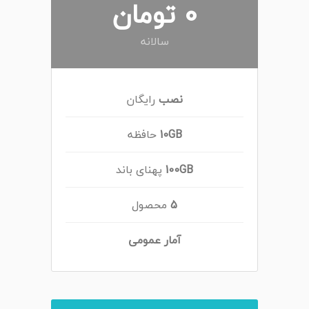
0 تومان
سالانه
نصب
رایگان
10GB
حافظه
100GB
پهنای باند
5
محصول
آمار عمومی