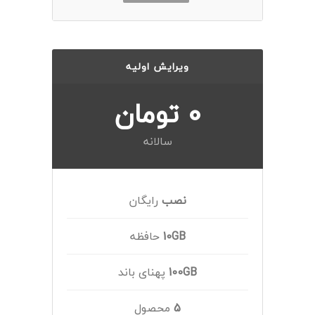
ویرایش اولیه
0 تومان
سالانه
نصب
رایگان
10GB
حافظه
100GB
پهنای باند
5
محصول