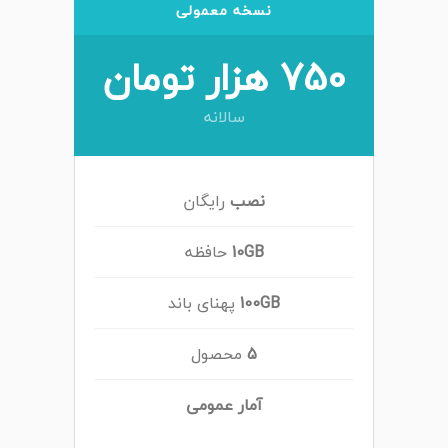
نسخه معمولی
750 هزار تومان
سالانه
نصب
رایگان
10GB
حافظه
100GB
پهنای باند
5
محصول
آمار عمومی