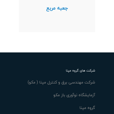
چاپگرها و متون بلکه روزنامه و مجله
جعبه مربع
در ستون و سطرآنچنان که لازم
است و برای شرایط فعلی تکنولوژی
مورد نیاز و کاربردهای متنوع با هدف
بهبود ابزارهای کاربردی می باشد.
شرکت های گروه مپنا
شرکت مهندسی برق و کنترل مپنا ( مکو)
آزمایشگاه نوآوری باز مکو
گروه مپنا