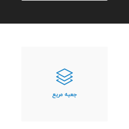
جعبه مربع
لورم ایپسوم متن ساختگی با تولید
سادگی نامفهوم از صنعت چاپ و با
استفاده از طراحان گرافیک است.
چاپگرها و متون بلکه روزنامه و مجله
جعبه مربع
در ستون و سطرآنچنان که لازم
است و برای شرایط فعلی تکنولوژی
مورد نیاز و کاربردهای متنوع با هدف
بهبود ابزارهای کاربردی می باشد.