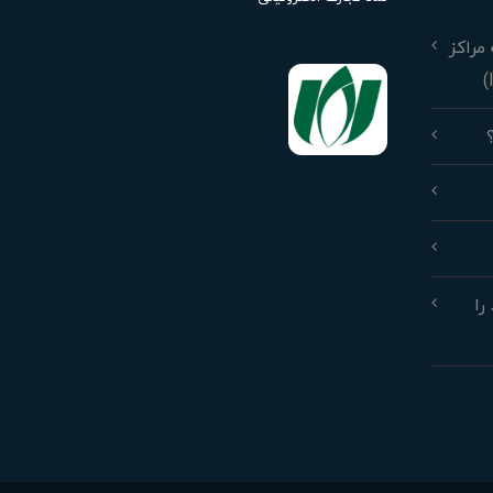
مراکز
را