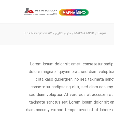
Pages
/
MAPNA MIND
/
منوی کناری
/
Side Navigation #2
Lorem ipsum dolor sit amet, consetetur sadip
dolore magna aliquyam erat, sed diam voluptua
clita kasd gubergren, no sea takimata san
consetetur sadipscing elitr, sed diam nonumy
sed diam voluptua. At vero eos et accusam et 
takimata sanctus est Lorem ipsum dolor sit am
diam nonumy eirmod tempor invidunt ut labore e