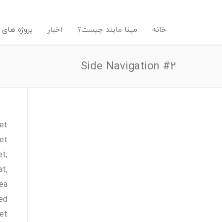
خانه
مپنا مایند چیست؟
اخبار
پروژه های 
Side Navigation #2
 et
tet
et,
at,
sea
sed
 et