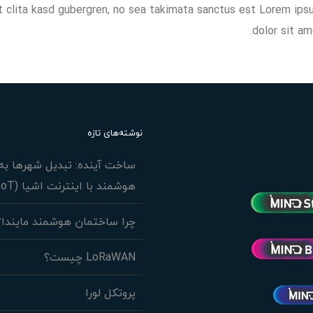
t clita kasd gubergren, no sea takimata sanctus est Lorem ip
dolor sit am
نوشته‌های تازه
ساخت آینده: تبدیل شهرها به 
هوشمند با اینترنت اشیا (IoT)
چرا ساختمان هوشمند مایندا؟
LoRaWAN چیست؟
پروتکل لورا