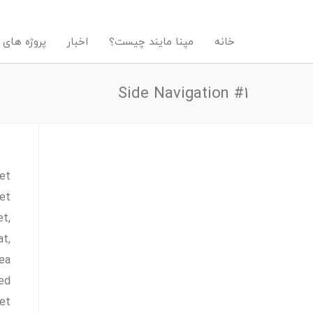
خانه
مپنا مایند چیست؟
اخبار
پروژه های 
Side Navigation #1
 et
tet
et,
at,
sea
sed
 et