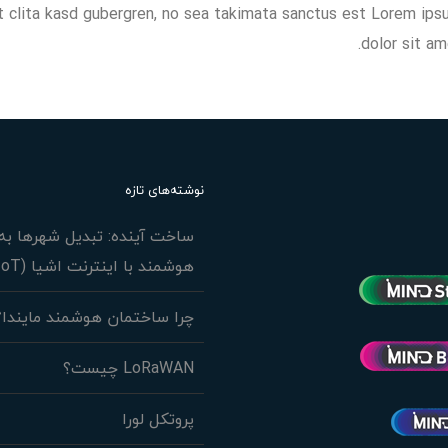
t clita kasd gubergren, no sea takimata sanctus est Lorem ip
dolor sit am
نوشته‌های تازه
ساخت آینده: تبدیل شهرها به 
هوشمند با اینترنت اشیا (IoT)
چرا ساختمان هوشمند مایندا؟
LoRaWAN چیست؟
پروتکل لورا