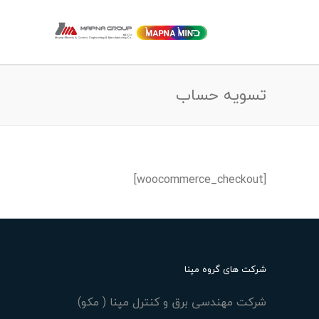
تسویه حساب
[woocommerce_checkout]
شرکت های گروه مپنا
شرکت مهندسی برق و کنترل مپنا ( مکو)